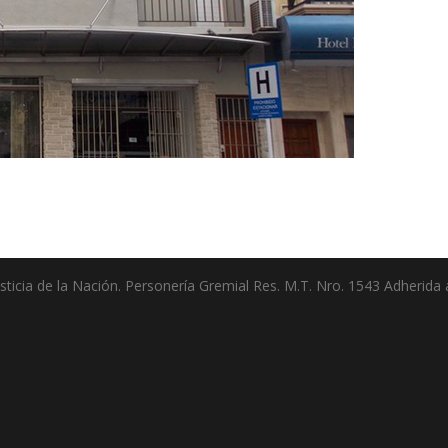
ticia de la Nación. Personería Gremial Res. M.T. Nro. 1543 Adherida a