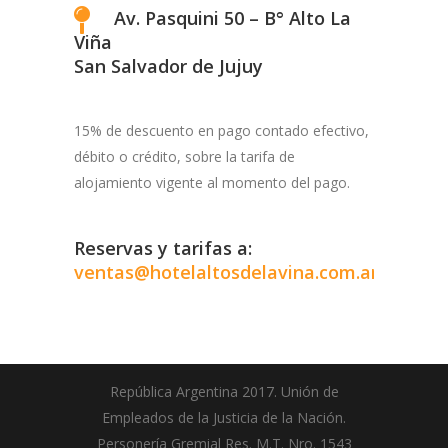
Av. Pasquini 50 – B° Alto La
Viña
San Salvador de Jujuy
15% de descuento en pago contado efectivo,
débito o crédito, sobre la tarifa de
alojamiento vigente al momento del pago.
Reservas y tarifas a:
ventas@hotelaltosdelavina.com.ar
República Argentina 2017. Unión de
Empleados de la Justicia de la Nación.
Personería Gremial Res. M.T. Nro. 1543