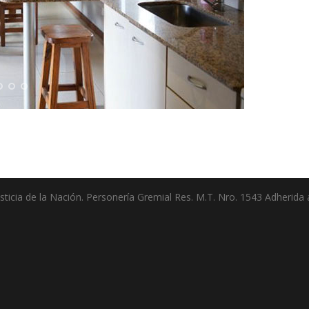
ticia de la Nación. Personería Gremial Res. M.T. Nro. 1543 Adherida a