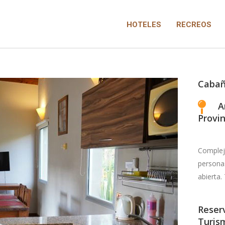
HOTELES
RECREOS
Caban
A
Provin
Complej
personas
abierta.
Reserv
Turis