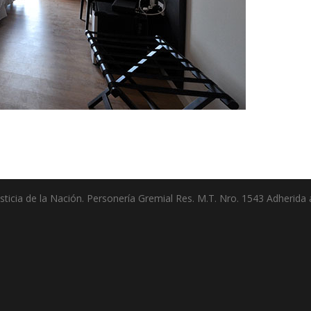
ticia de la Nación. Personería Gremial Res. M.T. Nro. 1543 Adherida a