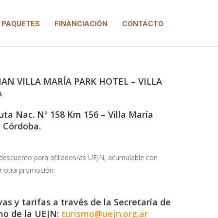
PAQUETES
FINANCIACIÓN
CONTACTO
AN VILLA MARÍA PARK HOTEL – VILLA
A
uta Nac. Nº 158 Km 156 – Villa María
– Córdoba.
descuento para afiliados/as UEJN, acumulable con
r otra promoción.
as y tarifas a través de la Secretaría de
mo de la UEJN:
turismo@uejn.org.ar