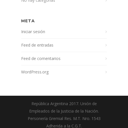
No hay categorías
META
Iniciar sesión
Feed de entradas
Feed de comentarios
WordPress.org
República Argentina 2017. Unión de
Empleados de la Justicia de la Nación.
Personería Gremial Res. M.T. Nro. 1543
Adherida a la C.G.T.