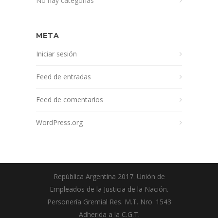
No hay categorías
META
Iniciar sesión
Feed de entradas
Feed de comentarios
WordPress.org
República Argentina 2017. Unión de
Empleados de la Justicia de la Nación.
Personería Gremial Res. M.T. Nro. 1543
Adherida a la C.G.T.